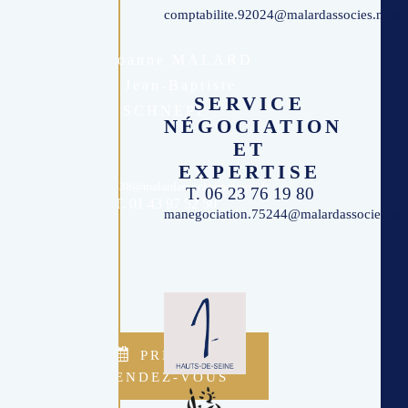
comptabilite.92024@malardassocies.notair
Me Joanne MALARD
Me Jean-Baptiste
SERVICE
SCHNEPF
NÉGOCIATION
ET
EXPERTISE
accueil.94038@malardassocies.notaires.fr
T. 06 23 76 19 80
T. 01 43 97 52 50
manegociation.75244@malardassocies.nota
 La
e.

PRENDRE
RENDEZ-VOUS