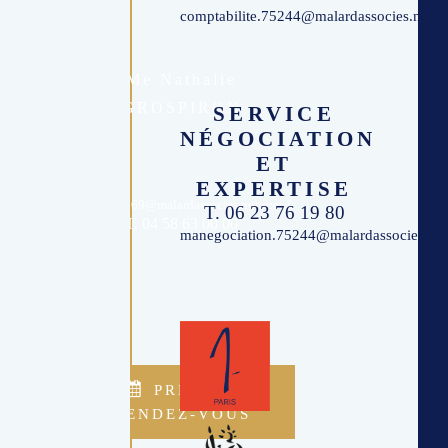
comptabilite.75244@malardassocies.notair
Me Nathalie
GROSPIRON
SERVICE
NÉGOCIATION
ET
EXPERTISE
accueil.74069@malardassocies.notaires.fr
T. 06 23 76 19 80
T. 04 58 63 00 00
manegociation.75244@malardassocies.nota

PRENDRE
RENDEZ-VOUS